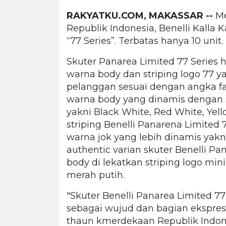
RAKYATKU.COM, MAKASSAR --
Me
Republik Indonesia, Benelli Kalla
“77 Series”. Terbatas hanya 10 unit.
Skuter Panarea Limited 77 Series 
warna body dan striping logo 77 y
pelanggan sesuai dengan angka fav
warna body yang dinamis dengan st
yakni Black White, Red White, Yel
striping Benelli Panarena Limited
warna jok yang lebih dinamis yak
authentic varian skuter Benelli Pa
body di lekatkan striping logo min
merah putih.
"Skuter Benelli Panarea Limited 77
sebagai wujud dan bagian ekspre
thaun kmerdekaan Republik Indone