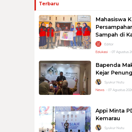
Terbaru
Mahasiswa K
Persampahan
Sampah di K
Editor
Edukasi
- 07 Agustus 2
Bapenda Mak
Kejar Penung
Syukur Nutu
News
- 07 Agustus 2026
Appi Minta 
Kemarau
Syukur Nutu