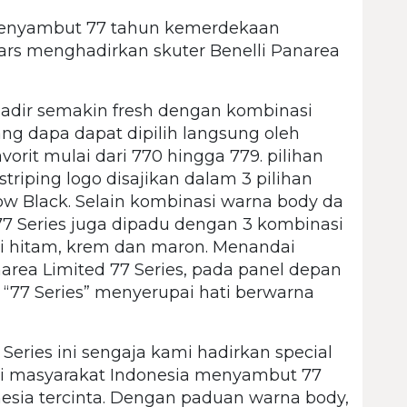
nyambut 77 tahun kemerdekaan
 Kars menghadirkan skuter Benelli Panarea
hadir semakin fresh dengan kombinasi
ang dapa dapat dipilih langsung oleh
orit mulai dari 770 hingga 779. pilihan
riping logo disajikan dalam 3 pilihan
low Black. Selain kombinasi warna body da
 77 Series juga dipadu dengan 3 kombinasi
ni hitam, krem dan maron. Menandai
narea Limited 77 Series, pada panel depan
i “77 Series” menyerupai hati berwarna
 Series ini sengaja kami hadirkan special
si masyarakat Indonesia menyambut 77
sia tercinta. Dengan paduan warna body,