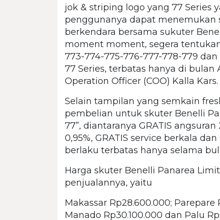
jok & striping logo yang 77 Series
penggunanya dapat menemukan s
berkendara bersama sukuter Benell
moment moment, segera tentukan p
773-774-775-776-777-778-779 dan 
77 Series, terbatas hanya di bulan
Operation Officer (COO) Kalla Kars.
Selain tampilan yang semkain fre
pembelian untuk skuter Benelli P
77”, diantaranya GRATIS angsuran
0,95%, GRATIS service berkala dan 
berlaku terbatas hanya selama bu
Harga skuter Benelli Panarea Limit
penjualannya, yaitu
Makassar Rp28.600.000; Parepare 
Manado Rp30.100.000 dan Palu Rp