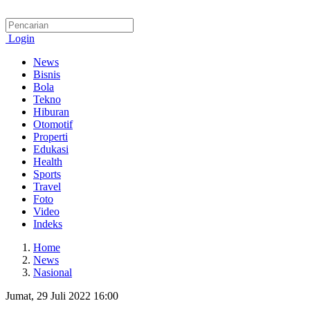
Login
News
Bisnis
Bola
Tekno
Hiburan
Otomotif
Properti
Edukasi
Health
Sports
Travel
Foto
Video
Indeks
Home
News
Nasional
Jumat, 29 Juli 2022 16:00