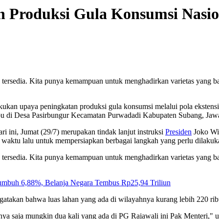
n Produksi Gula Konsumsi Nasio
 tersedia. Kita punya kemampuan untuk menghadirkan varietas yang 
ukan upaya peningkatan produksi gula konsumsi melalui pola ekstensif
ebu di Desa Pasirbungur Kecamatan Purwadadi Kabupaten Subang, Jawa
i ini, Jumat (29/7) merupakan tindak lanjut instruksi
Presiden
Joko Wid
pa waktu lalu untuk mempersiapkan berbagai langkah yang perlu dilak
 tersedia. Kita punya kemampuan untuk menghadirkan varietas yang 
umbuh 6,88%, Belanja Negara Tembus Rp25,94 Triliun
atakan bahwa luas lahan yang ada di wilayahnya kurang lebih 220 ri
otnya saja mungkin dua kali yang ada di PG Rajawali ini Pak Menteri,"