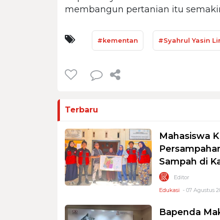
membangun pertanian itu semakin 
#kementan
#Syahrul Yasin L
Terbaru
Mahasiswa K
Persampahan
Sampah di K
Editor
Edukasi
- 07 Agustus 2
Bapenda Mak