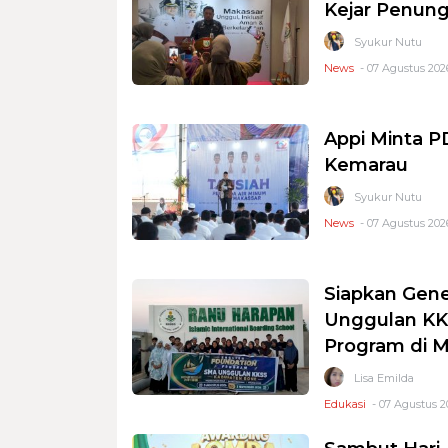
Kejar Penung
Syukur Nutu
News
- 07 Agustus 2026
Appi Minta 
Kemarau
Syukur Nutu
News
- 07 Agustus 2026
Siapkan Gene
Unggulan KKS
Program di 
Lisa Emilda
Edukasi
- 07 Agustus 2