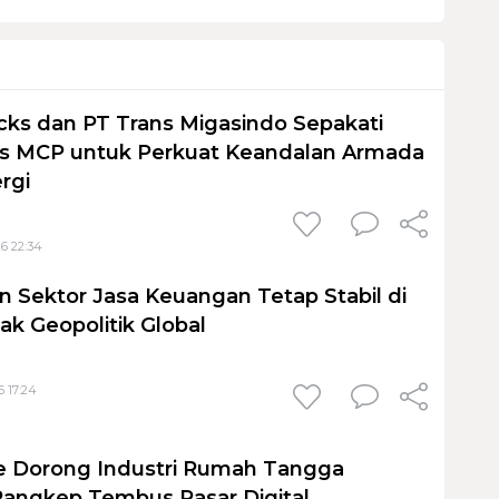
cks dan PT Trans Migasindo Sepakati
is MCP untuk Perkuat Keandalan Armada
ergi
6 22:34
 Sektor Jasa Keuangan Tetap Stabil di
ak Geopolitik Global
6 17:24
ute Dorong Industri Rumah Tangga
angkep Tembus Pasar Digital