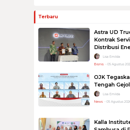
Terbaru
Astra UD Tru
Kontrak Serv
Distribusi En
Lisa Emilda
Bisnis
- 05 Agustus 202
OJK Tegaskan
Tengah Gejol
Lisa Emilda
News
- 05 Agustus 202
Kalla Instit
Sambusa di P