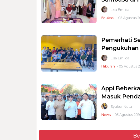
Lisa Emilda
Edukasi
- 05 Agustus 20
Pemerhati Se
Pengukuhan P
Lisa Emilda
Hiburan
- 05 Agustus 2
Appi Beberka
Masuk Pend
Syukur Nutu
News
- 05 Agustus 2026
Be