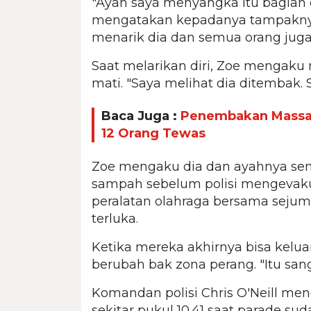
"Ayah saya menyangka itu bagian 
mengatakan kepadanya tampaknya
menarik dia dan semua orang juga 
Saat melarikan diri, Zoe mengak
mati. "Saya melihat dia ditembak. 
Baca Juga :
Penembakan Massal 
12 Orang Tewas
Zoe mengaku dia dan ayahnya se
sampah sebelum polisi mengevaku
peralatan olahraga bersama sejuml
terluka.
Ketika mereka akhirnya bisa keluar
berubah bak zona perang. "Itu san
Komandan polisi Chris O'Neill m
sekitar pukul 10.41 saat parade sud