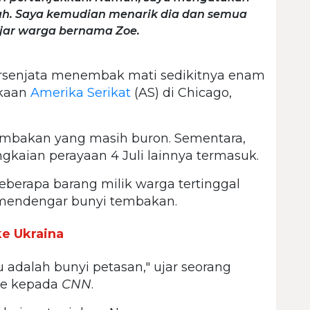
h. Saya kemudian menarik dia dan semua
 ujar warga bernama Zoe.
ersenjata menembak mati sedikitnya enam
ekaan
Amerika Serikat
(AS) di Chicago,
embakan yang masih buron. Sementara,
kaian perayaan 4 Juli lainnya termasuk.
beberapa barang milik warga tertinggal
h mendengar bunyi tembakan.
ke Ukraina
 adalah bunyi petasan," ujar seorang
oe kepada
CNN
.