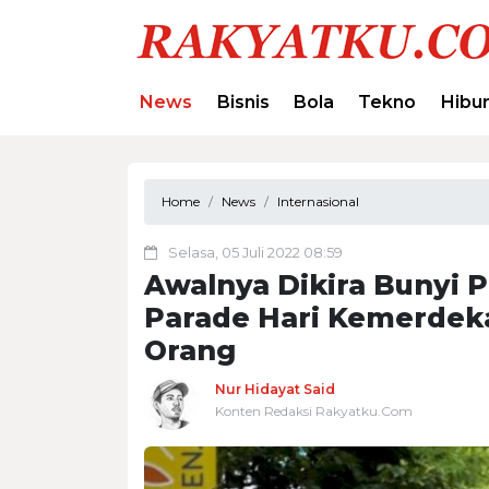
News
Bisnis
Bola
Tekno
Hibu
Home
News
Internasional
Selasa, 05 Juli 2022 08:59
Awalnya Dikira Bunyi 
Parade Hari Kemerde
Orang
Nur Hidayat Said
Konten Redaksi Rakyatku.Com