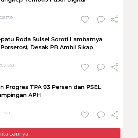
26 17:19
patu Roda Sulsel Soroti Lambatnya
orserosi, Desak PB Ambil Sikap
026 16:53
n Progres TPA 93 Persen dan PSEL
ampingan APH
 12:20
rita Lainnya