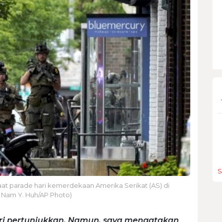
S
at parade hari kemerdekaan Amerika Serikat (AS) di
: Nam Y. Huh/AP Photo)
ri pertunjukkan. Namun, saya mengatakan