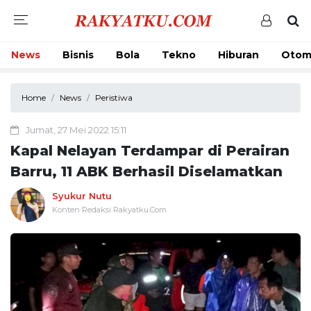
News
Bisnis
Bola
Tekno
Hiburan
Otom
Home
News
Peristiwa
Jumat, 27 Mei 2022 15:11
Kapal Nelayan Terdampar di Perairan
Barru, 11 ABK Berhasil Diselamatkan
Syukur Nutu
Konten Redaksi Rakyatku.Com