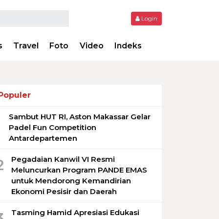
Login
s
Travel
Foto
Video
Indeks
Populer
Sambut HUT RI, Aston Makassar Gelar
1
Padel Fun Competition
Antardepartemen
Pegadaian Kanwil VI Resmi
2
Meluncurkan Program PANDE EMAS
untuk Mendorong Kemandirian
Ekonomi Pesisir dan Daerah
Tasming Hamid Apresiasi Edukasi
3