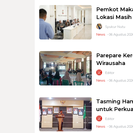
Pemkot Makas
Lokasi Masi
Syukur Nutu
News
- 06 Agustus 2026
Parepare Ker
Wirausaha
Editor
News
- 06 Agustus 2026
Tasming Ham
untuk Perkua
Editor
News
- 06 Agustus 2026