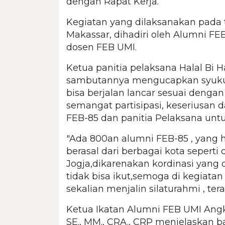
dengan Rapat Kerja.
Kegiatan yang dilaksanakan pada t
Makassar, dihadiri oleh Alumni FE
dosen FEB UMI.
Ketua panitia pelaksana Halal Bi H
sambutannya mengucapkan syukur
bisa berjalan lancar sesuai denga
semangat partisipasi, keseriusan
FEB-85 dan panitia Pelaksana un
"Ada 800an alumni FEB-85 , yang h
berasal dari berbagai kota seperti d
Jogja,dikarenakan kordinasi yang
tidak bisa ikut,semoga di kegiata
sekalian menjalin silaturahmi , ter
Ketua Ikatan Alumni FEB UMI Angk
SE., MM., CRA., CRP menjelaskan 