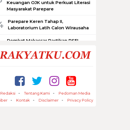
Keuangan OJK untuk Perkuat Literasi
Masyarakat Parepare
Parepare Keren Tahap II,
4
Laboratorium Latih Calon Wirausaha
Pemkot Makassar Pastikan PSEL
5
Tetap Berjalan, Lokasi Masih
Dimatangkan
Redaksi
Tentang Kami
Pedoman Media
iber
Kontak
Disclaimer
Privacy Policy