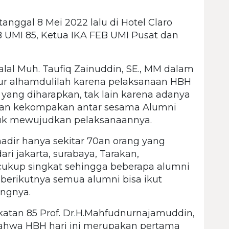
anggal 8 Mei 2022 lalu di Hotel Claro
B UMI 85, Ketua IKA FEB UMI Pusat dan
alal Muh. Taufiq Zainuddin, SE., MM dalam
 alhamdulilah karena pelaksanaan HBH
n yang diharapkan, tak lain karena adanya
 dan kekompakan antar sesama Alumni
tuk mewujudkan pelaksanaannya.
adir hanya sekitar 70an orang yang
ari jakarta, surabaya, Tarakan,
 cukup singkat sehingga beberapa alumni
n berikutnya semua alumni bisa ikut
angnya.
atan 85 Prof. Dr.H.Mahfudnurnajamuddin,
bahwa HBH hari ini merupakan pertama