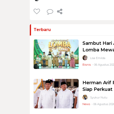
Terbaru
Sambut Hari 
Lomba Mewar
Lisa Emilda
Bisnis
- 06 Agustus 202
Herman Arif 
Siap Perkuat 
Syukur Nutu
News
- 06 Agustus 2026