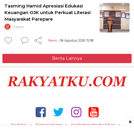
Tasming Hamid Apresiasi Edukasi
Keuangan OJK untuk Perkuat Literasi
Masyarakat Parepare
Editor
News
- 06 Agustus 2026 15:58
Berita Lainnya
×
Redaksi
Tentang Kami
Pedoman Media Siber
Kontak
Disclaimer
Privacy Policy