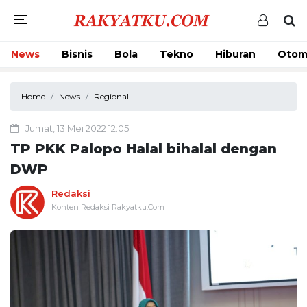
News
Bisnis
Bola
Tekno
Hiburan
Otom
Home
News
Regional
Jumat, 13 Mei 2022 12:05
TP PKK Palopo Halal bihalal dengan
DWP
Redaksi
Konten Redaksi Rakyatku.Com