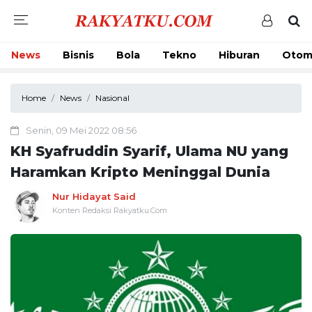
News
Bisnis
Bola
Tekno
Hiburan
Otom
Home
News
Nasional
Senin, 09 Mei 2022 08:56
KH Syafruddin Syarif, Ulama NU yang
Haramkan Kripto Meninggal Dunia
Nur Hidayat Said
Konten Redaksi Rakyatku.Com