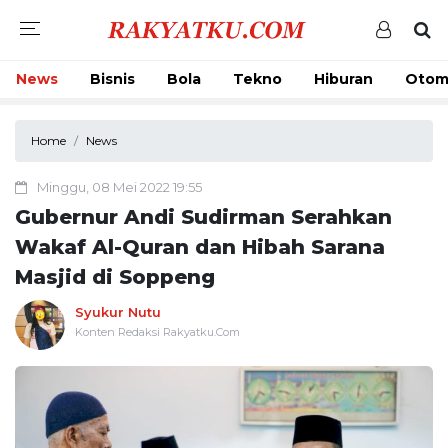
News
Bisnis
Bola
Tekno
Hiburan
Otom
Home
News
Minggu, 08 Mei 2022 19:55
Gubernur Andi Sudirman Serahkan
Wakaf Al-Quran dan Hibah Sarana
Masjid di Soppeng
Syukur Nutu
Konten Redaksi Rakyatku.Com