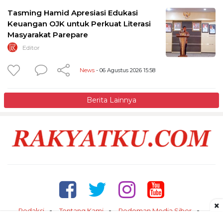
Tasming Hamid Apresiasi Edukasi
Keuangan OJK untuk Perkuat Literasi
Masyarakat Parepare
Editor
News
- 06 Agustus 2026 15:58
Berita Lainnya
×
Redaksi
Tentang Kami
Pedoman Media Siber
Kontak
Disclaimer
Privacy Policy