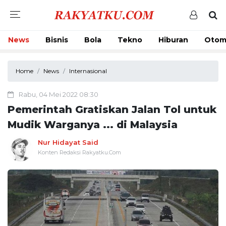
News
Bisnis
Bola
Tekno
Hiburan
Otom
Home
News
Internasional
Rabu, 04 Mei 2022 08:30
Pemerintah Gratiskan Jalan Tol untuk
Mudik Warganya ... di Malaysia
Nur Hidayat Said
Konten Redaksi Rakyatku.Com