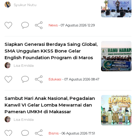
Syukur Nutu
News
- 07 Agustus 2026 12:29
Siapkan Generasi Berdaya Saing Global,
SMA Unggulan KKSS Bone Gelar
English Foundation Program di Maros
Lisa Emilda
Edukasi
- 07 Agustus 2026 08:47
Sambut Hari Anak Nasional, Pegadaian
Kanwil VI Gelar Lomba Mewarnai dan
Pameran UMKM di Makassar
Lisa Emilda
Bisnis
- 06 Agustus 2026 17:51