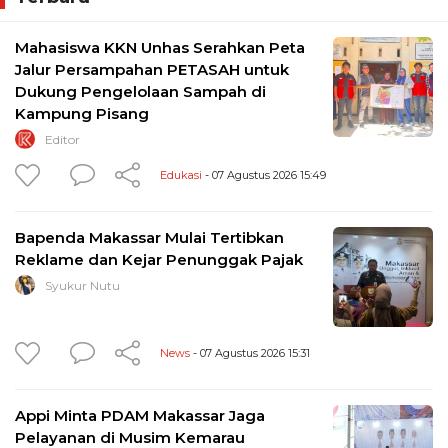
Mahasiswa KKN Unhas Serahkan Peta
Jalur Persampahan PETASAH untuk
Dukung Pengelolaan Sampah di
Kampung Pisang
Editor
Edukasi
- 07 Agustus 2026 15:49
Bapenda Makassar Mulai Tertibkan
Reklame dan Kejar Penunggak Pajak
Syukur Nutu
News
- 07 Agustus 2026 15:31
Appi Minta PDAM Makassar Jaga
Pelayanan di Musim Kemarau