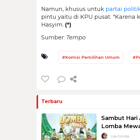
Namun, khusus untuk
partai politi
pintu yaitu di KPU pusat. "Karena ka
Hasyim.
(*)
Sumber:
Tempo
#Komisi Pemilihan Umum
#P
Terbaru
Sambut Hari 
Lomba Mewar
Lisa Emilda