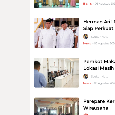
Bisnis
- 06 Agustus 202
Herman Arif 
Siap Perkuat 
Syukur Nutu
News
- 06 Agustus 2026
Pemkot Makas
Lokasi Masi
Syukur Nutu
News
- 06 Agustus 2026
Parepare Ker
Wirausaha