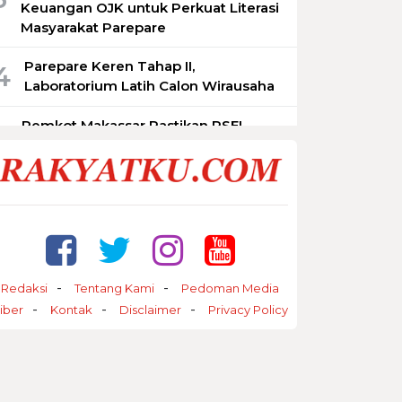
Keuangan OJK untuk Perkuat Literasi
Masyarakat Parepare
Parepare Keren Tahap II,
4
Laboratorium Latih Calon Wirausaha
Pemkot Makassar Pastikan PSEL
5
Tetap Berjalan, Lokasi Masih
Dimatangkan
Redaksi
Tentang Kami
Pedoman Media
iber
Kontak
Disclaimer
Privacy Policy