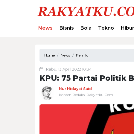
News
Bisnis
Bola
Tekno
Hibu
Home
News
Pemilu
Rabu, 13 April 2022 10:34
KPU: 75 Partai Politik
Nur Hidayat Said
Konten Redaksi Rakyatku.Com