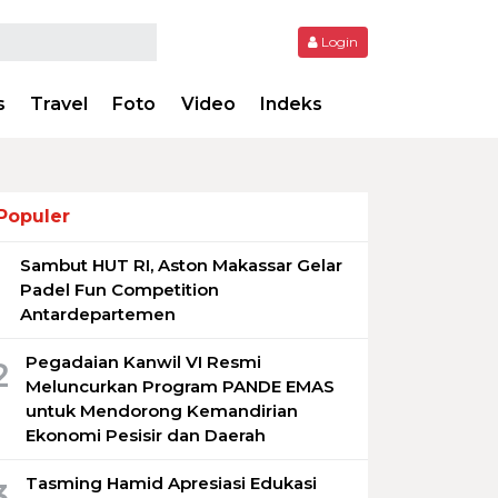
Login
s
Travel
Foto
Video
Indeks
Populer
Sambut HUT RI, Aston Makassar Gelar
1
Padel Fun Competition
Antardepartemen
Pegadaian Kanwil VI Resmi
2
Meluncurkan Program PANDE EMAS
untuk Mendorong Kemandirian
Ekonomi Pesisir dan Daerah
Tasming Hamid Apresiasi Edukasi
3