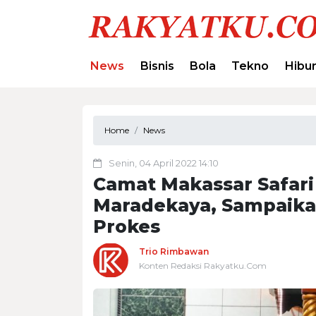
News
Bisnis
Bola
Tekno
Hibu
Home
News
Senin, 04 April 2022 14:10
Camat Makassar Safari
Maradekaya, Sampaika
Prokes
Trio Rimbawan
Konten Redaksi Rakyatku.Com