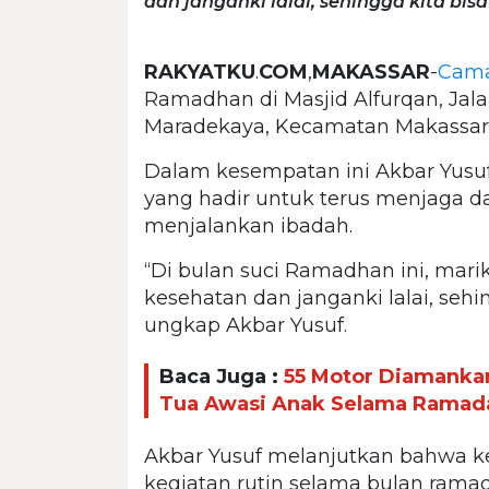
dan janganki lalai, sehingga kita bisa
RAKYATKU
.
COM
,
MAKASSAR
-
Cama
Ramadhan di Masjid Alfurqan, Jala
Maradekaya, Kecamatan Makassar, 
Dalam kesempatan ini Akbar Yus
yang hadir untuk terus menjaga 
menjalankan ibadah.
“Di bulan suci Ramadhan ini, mar
kesehatan dan janganki lalai, sehin
ungkap Akbar Yusuf.
Baca Juga :
55 Motor Diamankan
Tua Awasi Anak Selama Ramad
Akbar Yusuf melanjutkan bahwa ke
kegiatan rutin selama bulan ram