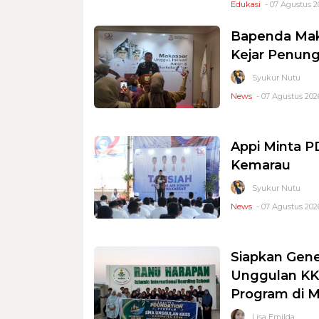
Edukasi
- 07 Agustus 2
Bapenda Mak
Kejar Penung
Syukur Nutu
News
- 07 Agustus 2026
Appi Minta 
Kemarau
Syukur Nutu
News
- 07 Agustus 2026
Siapkan Gene
Unggulan KKS
Program di 
Lisa Emilda