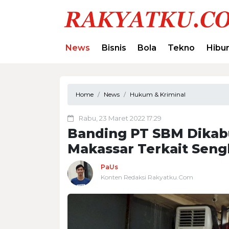
News
Bisnis
Bola
Tekno
Hibu
Home
News
Hukum & Kriminal
Rabu, 23 Maret 2022 17:29
Banding PT SBM Dikab
Makassar Terkait Seng
PaUs
Konten Redaksi Rakyatku.Com