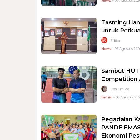
News
- 06 Agustus 2026
Tasming Ham
untuk Perkua
Editor
News
- 06 Agustus 2026
Sambut HUT R
Competition
Lisa Emilda
Bisnis
- 06 Agustus 202
Pegadaian K
PANDE EMAS 
Ekonomi Pesi