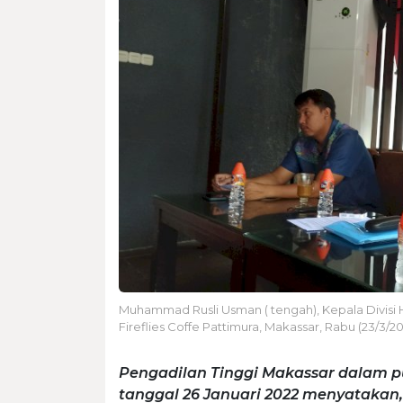
Muhammad Rusli Usman ( tengah), Kepala Divisi
Fireflies Coffe Pattimura, Makassar, Rabu (23/3/20
Pengadilan Tinggi Makassar dalam 
tanggal 26 Januari 2022 menyataka