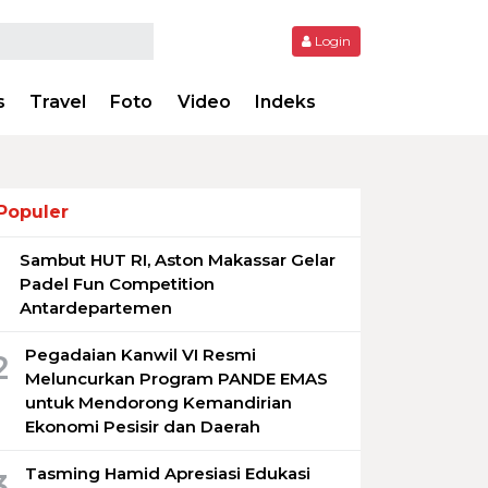
Login
s
Travel
Foto
Video
Indeks
Populer
Sambut HUT RI, Aston Makassar Gelar
1
Padel Fun Competition
Antardepartemen
Pegadaian Kanwil VI Resmi
2
Meluncurkan Program PANDE EMAS
untuk Mendorong Kemandirian
Ekonomi Pesisir dan Daerah
Tasming Hamid Apresiasi Edukasi
3