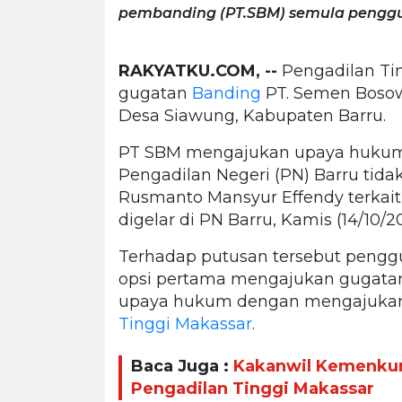
pembanding (PT.SBM) semula penggu
RAKYATKU.COM, --
Pengadilan Ti
gugatan
Banding
PT. Semen Bosowa
Desa Siawung, Kabupaten Barru.
PT SBM mengajukan upaya hukum
Pengadilan Negeri (PN) Barru tid
Rusmanto Mansyur Effendy terkait
digelar di PN Barru, Kamis (14/10/20
Terhadap putusan tersebut penggu
opsi pertama mengajukan gugatan
upaya hukum dengan mengajuka
Tinggi Makassar
.
Baca Juga :
Kakanwil Kemenkum
Pengadilan Tinggi Makassar