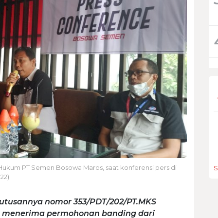
 Hukum PT Semen Bosowa Maros, saat konferensi pers di
S
22).
putusannya nomor 353/PDT/202/PT.MKS
n, menerima permohonan banding dari