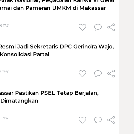
Anak Nasional, Pegadaian Kanwil VI Gelar
nai dan Pameran UMKM di Makassar
6 17:51
Resmi Jadi Sekretaris DPC Gerindra Wajo,
Konsolidasi Partai
 17:50
sar Pastikan PSEL Tetap Berjalan,
h Dimatangkan
 17:41