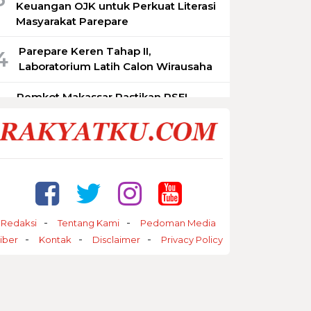
Keuangan OJK untuk Perkuat Literasi
Masyarakat Parepare
Parepare Keren Tahap II,
4
Laboratorium Latih Calon Wirausaha
Pemkot Makassar Pastikan PSEL
5
Tetap Berjalan, Lokasi Masih
Dimatangkan
Redaksi
Tentang Kami
Pedoman Media
iber
Kontak
Disclaimer
Privacy Policy