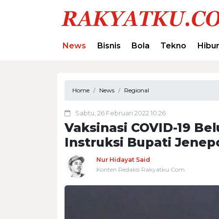
News
Bisnis
Bola
Tekno
Hibu
Home
News
Regional
Sabtu, 26 Februari 2022 10:26
Vaksinasi COVID-19 Bel
Instruksi Bupati Jenep
Nur Hidayat Said
Konten Redaksi Rakyatku.Com