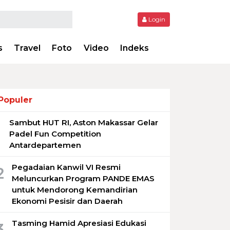
Login
s
Travel
Foto
Video
Indeks
Populer
Sambut HUT RI, Aston Makassar Gelar
1
Padel Fun Competition
Antardepartemen
Pegadaian Kanwil VI Resmi
2
Meluncurkan Program PANDE EMAS
untuk Mendorong Kemandirian
Ekonomi Pesisir dan Daerah
Tasming Hamid Apresiasi Edukasi
3