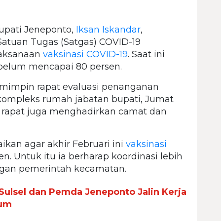
upati Jeneponto,
Iksan Iskandar
,
Satuan Tugas (Satgas) COVID-19
laksanaan
vaksinasi COVID-19
. Saat ini
a belum mencapai 80 persen.
emimpin rapat evaluasi penanganan
kompleks rumah jabatan bupati, Jumat
s, rapat juga menghadirkan camat dan
an agar akhir Februari ini
vaksinasi
. Untuk itu ia berharap koordinasi lebih
ngan pemerintah kecamatan.
ulsel dan Pemda Jeneponto Jalin Kerja
kum