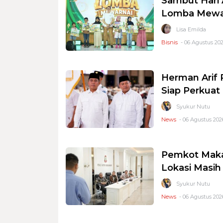
Sambut Hari 
Lomba Mewar
Lisa Emilda
Bisnis
- 06 Agustus 202
Herman Arif 
Siap Perkuat 
Syukur Nutu
News
- 06 Agustus 2026
Pemkot Makas
Lokasi Masi
Syukur Nutu
News
- 06 Agustus 2026