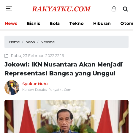
News
Bisnis
Bola
Tekno
Hiburan
Otom
Home
News
Nasional
Rabu, 23 Februari 2022 22:16
Jokowi: IKN Nusantara Akan Menjadi
Representasi Bangsa yang Unggul
Syukur Nutu
Konten Redaksi Rakyatku.Com