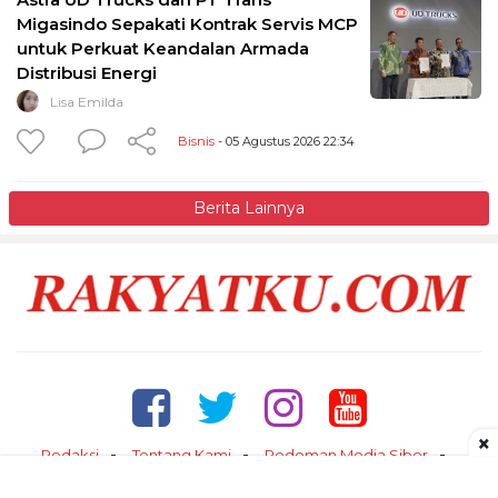
Migasindo Sepakati Kontrak Servis MCP
untuk Perkuat Keandalan Armada
Distribusi Energi
Lisa Emilda
Bisnis
- 05 Agustus 2026 22:34
Berita Lainnya
×
Redaksi
Tentang Kami
Pedoman Media Siber
Kontak
Disclaimer
Privacy Policy