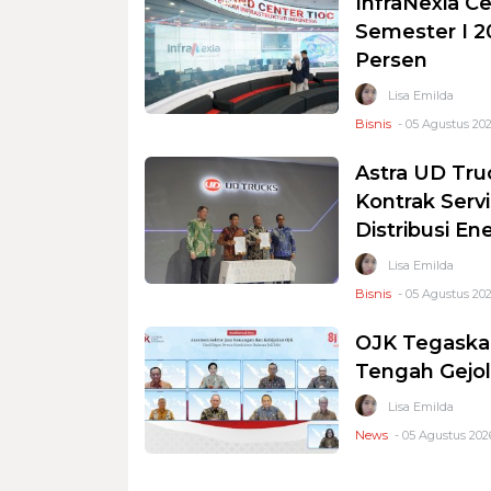
InfraNexia Ce
Semester I 2
Persen
Lisa Emilda
Bisnis
- 05 Agustus 202
Astra UD Tru
Kontrak Serv
Distribusi En
Lisa Emilda
Bisnis
- 05 Agustus 202
OJK Tegaskan
Tengah Gejol
Lisa Emilda
News
- 05 Agustus 202