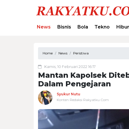
News
Bisnis
Bola
Tekno
Hibu
Home
News
Peristiwa
Kamis, 10 Februari 2022 16:17
Mantan Kapolsek Diteb
Dalam Pengejaran
Syukur Nutu
Konten Redaksi Rakyatku.Com