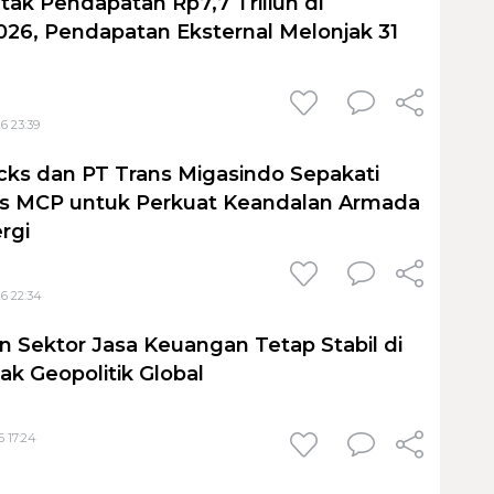
tak Pendapatan Rp7,7 Triliun di
026, Pendapatan Eksternal Melonjak 31
6 23:39
cks dan PT Trans Migasindo Sepakati
is MCP untuk Perkuat Keandalan Armada
ergi
6 22:34
 Sektor Jasa Keuangan Tetap Stabil di
ak Geopolitik Global
6 17:24