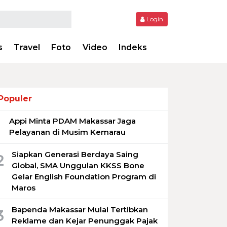
Login
s
Travel
Foto
Video
Indeks
Populer
Appi Minta PDAM Makassar Jaga
1
Pelayanan di Musim Kemarau
Siapkan Generasi Berdaya Saing
2
Global, SMA Unggulan KKSS Bone
Gelar English Foundation Program di
Maros
Bapenda Makassar Mulai Tertibkan
3
Reklame dan Kejar Penunggak Pajak