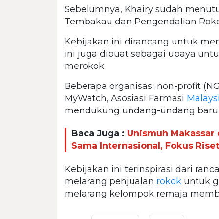
Sebelumnya, Khairy sudah menu
Tembakau dan Pengendalian Rok
Kebijakan ini dirancang untuk me
ini juga dibuat sebagai upaya unt
merokok.
Beberapa organisasi non-profit (NG
MyWatch, Asosiasi Farmasi
Malays
mendukung undang-undang baru i
Baca Juga :
Unismuh Makassar d
Sama Internasional, Fokus Ris
Kebijakan ini terinspirasi dari r
melarang penjualan
rokok
untuk g
melarang kelompok remaja membe