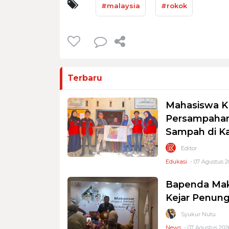
#malaysia
#rokok
Terbaru
Mahasiswa K
Persampahan
Sampah di K
Editor
Edukasi
- 07 Agustus 2
Bapenda Mak
Kejar Penung
Syukur Nutu
News
- 07 Agustus 2026