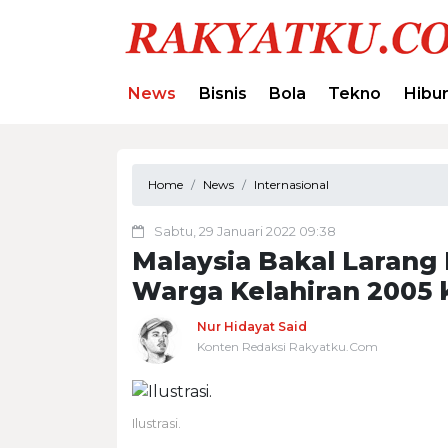
News
Bisnis
Bola
Tekno
Hibu
Home
News
Internasional
Sabtu, 29 Januari 2022 09:38
Malaysia Bakal Larang
Warga Kelahiran 2005 
Nur Hidayat Said
Konten Redaksi Rakyatku.Com
Ilustrasi.