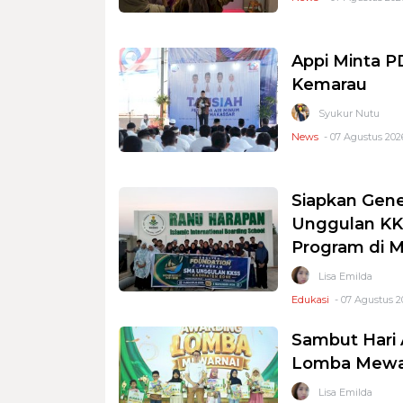
Appi Minta 
Kemarau
Syukur Nutu
News
- 07 Agustus 2026
Siapkan Gene
Unggulan KKS
Program di 
Lisa Emilda
Edukasi
- 07 Agustus 2
Sambut Hari 
Lomba Mewar
Lisa Emilda