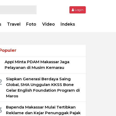
Login
s
Travel
Foto
Video
Indeks
Populer
Appi Minta PDAM Makassar Jaga
1
Pelayanan di Musim Kemarau
Siapkan Generasi Berdaya Saing
2
Global, SMA Unggulan KKSS Bone
Gelar English Foundation Program di
Maros
Bapenda Makassar Mulai Tertibkan
3
Reklame dan Kejar Penunggak Pajak