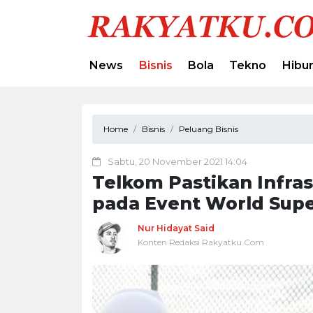
News
Bisnis
Bola
Tekno
Hibu
Home
Bisnis
Peluang Bisnis
Sabtu, 20 November 2021 14:04
Telkom Pastikan Infra
pada Event World Supe
Nur Hidayat Said
Konten Redaksi Rakyatku.Com