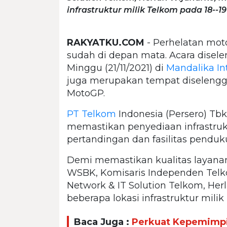
infrastruktur milik Telkom pada 18--1
RAKYATKU.COM
- Perhelatan moto
sudah di depan mata. Acara disele
Minggu (21/11/2021) di
Mandalika Int
juga merupakan tempat diselengg
MotoGP.
PT Telkom
Indonesia (Persero) Tb
memastikan penyediaan infrastruk
pertandingan dan fasilitas penduk
Demi memastikan kualitas layana
WSBK, Komisaris Independen Telko
Network & IT Solution Telkom, He
beberapa lokasi infrastruktur mili
Baca Juga :
Perkuat Kepemimpi