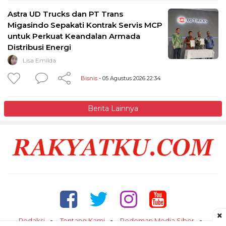
Astra UD Trucks dan PT Trans
Migasindo Sepakati Kontrak Servis MCP
untuk Perkuat Keandalan Armada
Distribusi Energi
Lisa Emilda
Bisnis
- 05 Agustus 2026 22:34
Berita Lainnya
×
Redaksi
Tentang Kami
Pedoman Media Siber