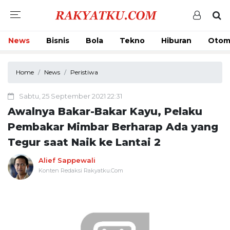
News
Bisnis
Bola
Tekno
Hiburan
Otom
Home
News
Peristiwa
Sabtu, 25 September 2021 22:31
Awalnya Bakar-Bakar Kayu, Pelaku
Pembakar Mimbar Berharap Ada yang
Tegur saat Naik ke Lantai 2
Alief Sappewali
Konten Redaksi Rakyatku.Com