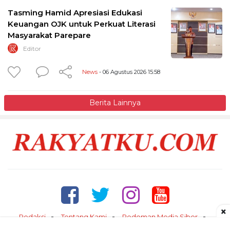
Tasming Hamid Apresiasi Edukasi
Keuangan OJK untuk Perkuat Literasi
Masyarakat Parepare
Editor
News
- 06 Agustus 2026 15:58
Berita Lainnya
×
Redaksi
Tentang Kami
Pedoman Media Siber
Kontak
Disclaimer
Privacy Policy