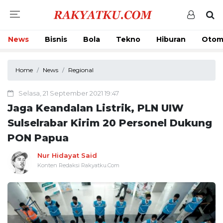
News
Bisnis
Bola
Tekno
Hiburan
Otom
Home
News
Regional
Selasa, 21 September 2021 19:47
Jaga Keandalan Listrik, PLN UIW
Sulselrabar Kirim 20 Personel Dukung
PON Papua
Nur Hidayat Said
Konten Redaksi Rakyatku.Com