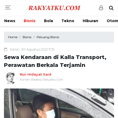
News
Bisnis
Bola
Tekno
Hiburan
Otom
Home
Bisnis
Peluang Bisnis
Senin, 30 Agustus 2021 11:15
Sewa Kendaraan di Kalla Transport,
Perawatan Berkala Terjamin
Nur Hidayat Said
Konten Redaksi Rakyatku.Com