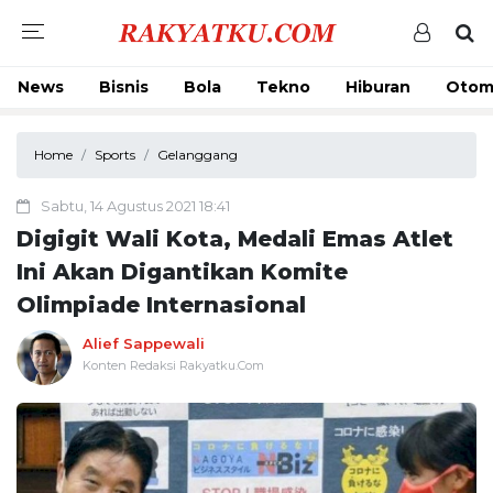
News
Bisnis
Bola
Tekno
Hiburan
Otom
Home
Sports
Gelanggang
Sabtu, 14 Agustus 2021 18:41
Digigit Wali Kota, Medali Emas Atlet
Ini Akan Digantikan Komite
Olimpiade Internasional
Alief Sappewali
Konten Redaksi Rakyatku.Com