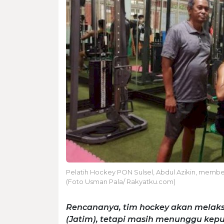
Pelatih Hockey PON Sulsel, Abdul Azikin, memberi
(Foto Usman Pala/ Rakyatku.com)
Rencananya, tim hockey akan melak
(Jatim), tetapi masih menunggu keput