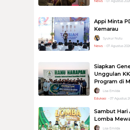
News
- 07 Agustus 2026
Appi Minta 
Kemarau
Syukur Nutu
News
- 07 Agustus 2026
Siapkan Gene
Unggulan KKS
Program di 
Lisa Emilda
Edukasi
- 07 Agustus 2
Sambut Hari 
Lomba Mewar
Lisa Emilda