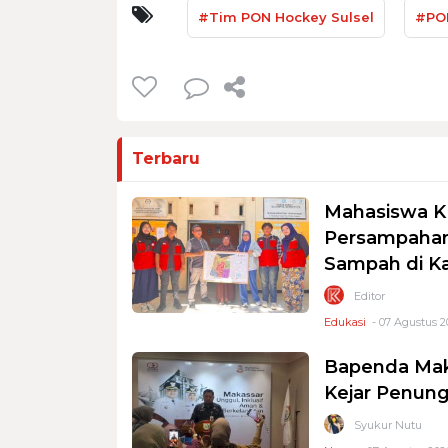
#Tim PON Hockey Sulsel
#PO
Terbaru
Mahasiswa K
Persampahan
Sampah di K
Editor
Edukasi
- 07 Agustus 2
Bapenda Mak
Kejar Penung
Syukur Nutu