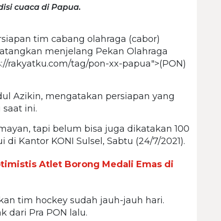
isi cuaca di Papua.
rsiapan tim cabang olahraga (cabor)
imatangkan menjelang Pekan Olahraga
ps://rakyatku.com/tag/pon-xx-papua">(PON)
dul Azikin, mengatakan persiapan yang
aat ini.
mayan, tapi belum bisa juga dikatakan 100
i di Kantor KONI Sulsel, Sabtu (24/7/2021).
timistis Atlet Borong Medali Emas di
kan tim hockey sudah jauh-jauh hari.
 dari Pra PON lalu.