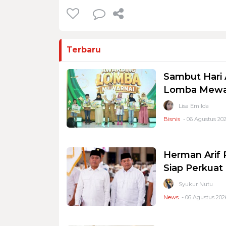
Terbaru
Sambut Hari 
Lomba Mewar
Lisa Emilda
Bisnis
- 06 Agustus 202
Herman Arif 
Siap Perkuat 
Syukur Nutu
News
- 06 Agustus 2026