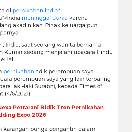
ta di
pernikahan
india
"
ia">India
meninggal dunia
karena
lang akad nikah. Pihak keluarga pun
parnya.
esh, India, saat seorang wanita bernama
h Kumar sedang menjalani upacara Hindu
i lalu.
ka
pernikahan
adik perempuan saya
dara perempuan saya yang lain terbaring
dara laki-laki Surabhi, kepada Times of
t (4/6/2021).
exa Pettarani Bidik Tren Pernikahan
edding Expo 2026
an karangan bunga pengantin dalam