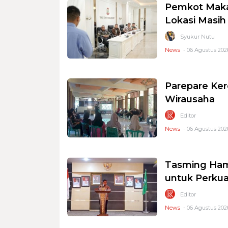
Pemkot Makas
Lokasi Masi
Syukur Nutu
News
- 06 Agustus 2026
Parepare Ker
Wirausaha
Editor
News
- 06 Agustus 2026
Tasming Ham
untuk Perkua
Editor
News
- 06 Agustus 2026