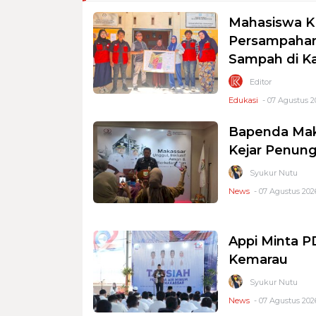
Mahasiswa K
Persampahan
Sampah di K
Editor
Edukasi
- 07 Agustus 2
Bapenda Mak
Kejar Penung
Syukur Nutu
News
- 07 Agustus 2026
Appi Minta 
Kemarau
Syukur Nutu
News
- 07 Agustus 2026