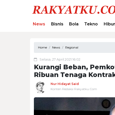
News
Bisnis
Bola
Tekno
Hibu
Home
News
Regional
Selasa, 27 April 2021 16:02
Kurangi Beban, Pemko
Ribuan Tenaga Kontrak
Nur Hidayat Said
Konten Redaksi Rakyatku.Com