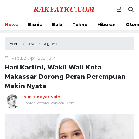
News
Bisnis
Bola
Tekno
Hiburan
Otom
Home
News
Regional
Rabu, 21 April 2021 13:14
Hari Kartini, Wakil Wali Kota
Makassar Dorong Peran Perempuan
Makin Nyata
Nur Hidayat Said
Konten Redaksi Rakyatku.Com