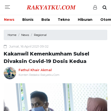
News
Bisnis
Bola
Tekno
Hiburan
Otom
Home
News
Regional
Jumat, 16 April 2021 09:02
Kakanwil Kemenkumham Sulsel
Divaksin Covid-19 Dosis Kedua
Fathul Khair Akmal
Konten Redaksi Rakyatku.Com