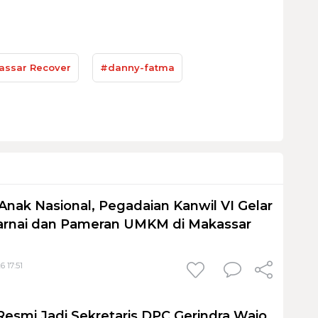
ssar Recover
#danny-fatma
Anak Nasional, Pegadaian Kanwil VI Gelar
nai dan Pameran UMKM di Makassar
6 17:51
Resmi Jadi Sekretaris DPC Gerindra Wajo,