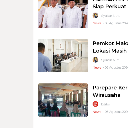
Siap Perkuat 
Syukur Nutu
News
- 06 Agustus 2026
Pemkot Makas
Lokasi Masi
Syukur Nutu
News
- 06 Agustus 2026
Parepare Ker
Wirausaha
Editor
News
- 06 Agustus 2026