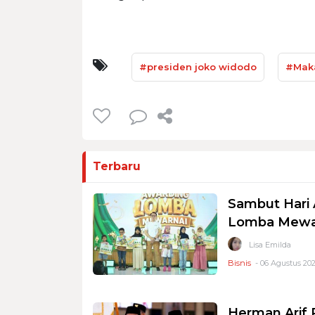
#presiden joko widodo
#Maka
Terbaru
Sambut Hari 
Lomba Mewar
Lisa Emilda
Bisnis
- 06 Agustus 202
Herman Arif 