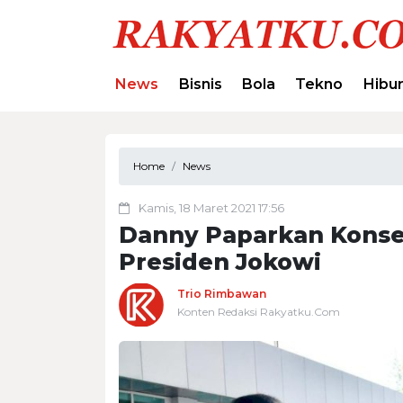
News
Bisnis
Bola
Tekno
Hibu
Home
News
Kamis, 18 Maret 2021 17:56
Danny Paparkan Konse
Presiden Jokowi
Trio Rimbawan
Konten Redaksi Rakyatku.Com