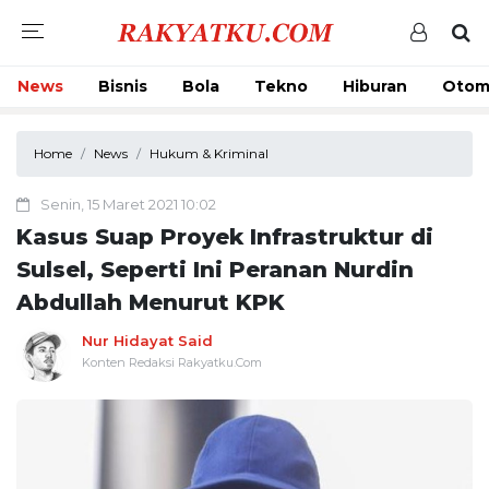
News
Bisnis
Bola
Tekno
Hiburan
Otom
Home
News
Hukum & Kriminal
Senin, 15 Maret 2021 10:02
Kasus Suap Proyek Infrastruktur di
Sulsel, Seperti Ini Peranan Nurdin
Abdullah Menurut KPK
Nur Hidayat Said
Konten Redaksi Rakyatku.Com