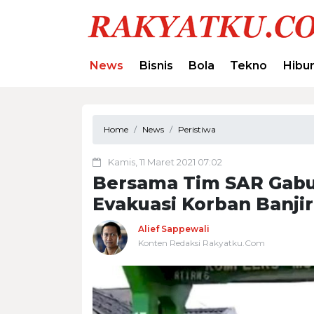
News
Bisnis
Bola
Tekno
Hibu
Home
News
Peristiwa
Kamis, 11 Maret 2021 07:02
Bersama Tim SAR Gabu
Evakuasi Korban Banji
Alief Sappewali
Konten Redaksi Rakyatku.Com