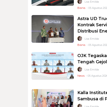
Lisa Emilda
Bisnis
- 05 Agustus 202
Astra UD Tru
Kontrak Serv
Distribusi En
Lisa Emilda
Bisnis
- 05 Agustus 202
OJK Tegaskan
Tengah Gejol
Lisa Emilda
News
- 05 Agustus 202
Kalla Instit
Sambusa di P
Lisa Emilda