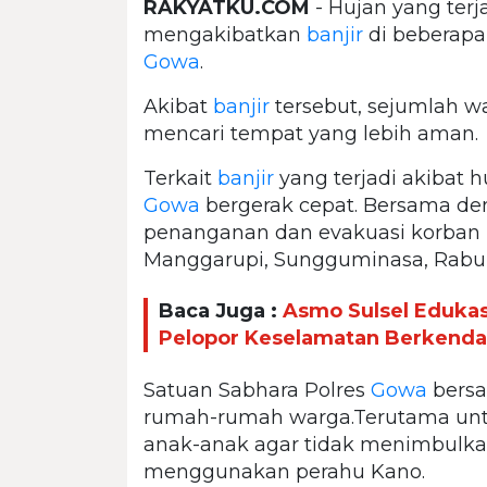
RAKYATKU.COM
- Hujan yang terj
mengakibatkan
banjir
di beberapa
Gowa
.
Akibat
banjir
tersebut, sejumlah 
mencari tempat yang lebih aman.
Terkait
banjir
yang terjadi akibat h
Gowa
bergerak cepat. Bersama d
penanganan dan evakuasi korban b
Manggarupi, Sungguminasa, Rabu (
Baca Juga :
Asmo Sulsel Edukas
Pelopor Keselamatan Berkend
Satuan Sabhara Polres
Gowa
bersa
rumah-rumah warga.Terutama untu
anak-anak agar tidak menimbulkan
menggunakan perahu Kano.