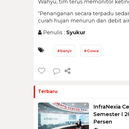
Wahyu, tim terus memonitor keting
“Penanganan secara terpadu sed
curah hujan menurun dan debit air 
Penulis :
Syukur
#banjir
#Gowa
Terbaru
InfraNexia Ce
Semester I 2
Persen