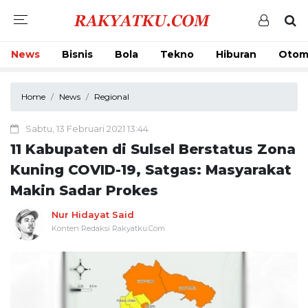
News
Bisnis
Bola
Tekno
Hiburan
Otom
Home
News
Regional
Sabtu, 13 Februari 2021 13:44
11 Kabupaten di Sulsel Berstatus Zona
Kuning COVID-19, Satgas: Masyarakat
Makin Sadar Prokes
Nur Hidayat Said
Konten Redaksi Rakyatku.Com