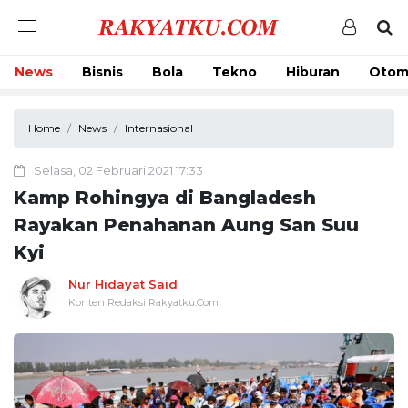
News
Bisnis
Bola
Tekno
Hiburan
Otom
Home
News
Internasional
Selasa, 02 Februari 2021 17:33
Kamp Rohingya di Bangladesh
Rayakan Penahanan Aung San Suu
Kyi
Nur Hidayat Said
Konten Redaksi Rakyatku.Com