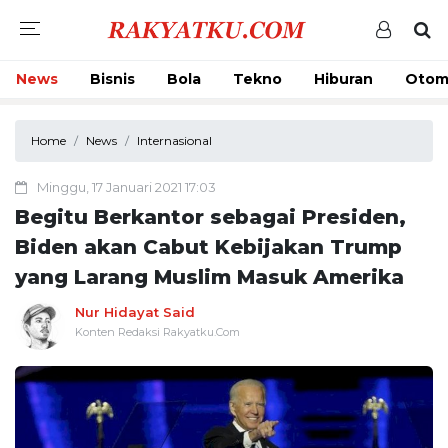
News
Bisnis
Bola
Tekno
Hiburan
Otom
Home
News
Internasional
Minggu, 17 Januari 2021 17:03
Begitu Berkantor sebagai Presiden,
Biden akan Cabut Kebijakan Trump
yang Larang Muslim Masuk Amerika
Nur Hidayat Said
Konten Redaksi Rakyatku.Com