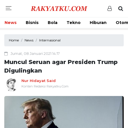
News
Bisnis
Bola
Tekno
Hiburan
Otom
Home
News
Internasional
Jumat, 08 Januari 2021 14:17
Muncul Seruan agar Presiden Trump
Digulingkan
Nur Hidayat Said
Konten Redaksi Rakyatku.Com