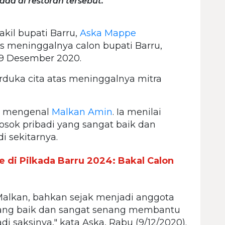
a di restoran tersebut.
akil bupati Barru,
Aska Mappe
meninggalnya calon bupati Barru,
 9 Desember 2020.
erduka cita atas meninggalnya mitra
a mengenal
Malkan Amin
. Ia menilai
sosok pribadi yang sangat baik dan
i sekitarnya.
 di Pilkada Barru 2024: Bakal Calon
alkan, bahkan sejak menjadi anggota
yang baik dan sangat senang membantu
di saksinya," kata Aska, Rabu (9/12/2020).