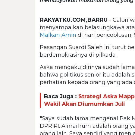
membayarkan makanan orang yang ad
RAKYATKU.COM,BARRU
- Calon w
menyampaikan belasungkawa atas 
Malkan Amin
di hari pencoblosan,
Pasangan Suardi Saleh ini turut b
berdemokrasinya di pilkada.
Aska mengaku dirinya sudah lam
bahwa politikus senior itu adalah 
perhatian kepada orang yang ada d
Baca Juga :
Strategi Aska Mappe
Wakil Akan Diumumkan Juli
"Saya sudah lama mengenal Pak M
DPR RI. Almarhum adalah orang 
orang lain. Saya sendiri yang menja