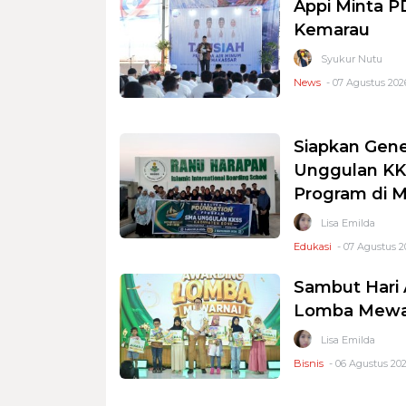
Appi Minta 
Kemarau
Syukur Nutu
News
- 07 Agustus 2026
Siapkan Gene
Unggulan KKS
Program di 
Lisa Emilda
Edukasi
- 07 Agustus 2
Sambut Hari 
Lomba Mewar
Lisa Emilda
Bisnis
- 06 Agustus 202