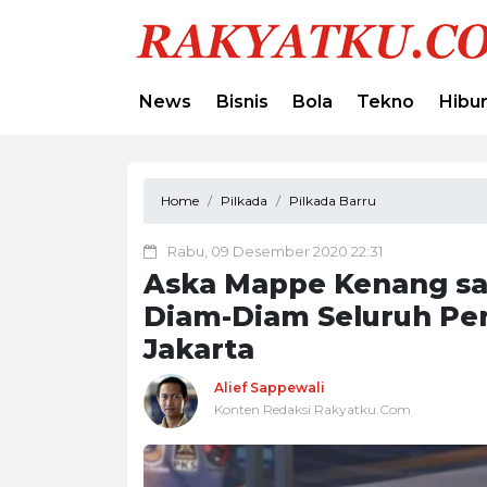
News
Bisnis
Bola
Tekno
Hibu
Home
Pilkada
Pilkada Barru
Rabu, 09 Desember 2020 22:31
Aska Mappe Kenang sa
Diam-Diam Seluruh Pe
Jakarta
Alief Sappewali
Konten Redaksi Rakyatku.Com