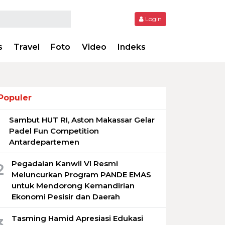
Login
s
Travel
Foto
Video
Indeks
Populer
Sambut HUT RI, Aston Makassar Gelar
1
Padel Fun Competition
Antardepartemen
Pegadaian Kanwil VI Resmi
2
Meluncurkan Program PANDE EMAS
untuk Mendorong Kemandirian
Ekonomi Pesisir dan Daerah
Tasming Hamid Apresiasi Edukasi
3