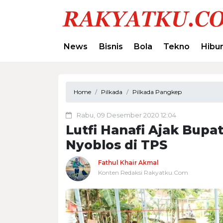
News
Bisnis
Bola
Tekno
Hibu
Home
Pilkada
Pilkada Pangkep
Rabu, 09 Desember 2020 12:04
Lutfi Hanafi Ajak Bupa
Nyoblos di TPS
Fathul Khair Akmal
Konten Redaksi Rakyatku.Com