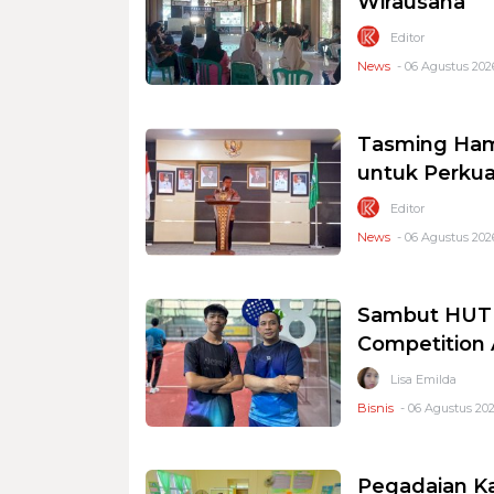
Wirausaha
Editor
News
- 06 Agustus 2026
Tasming Ham
untuk Perkua
Editor
News
- 06 Agustus 2026
Sambut HUT R
Competition
Lisa Emilda
Bisnis
- 06 Agustus 202
Pegadaian K