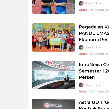
Lisa Emilda
Bisnis
- 06 Agustus 202
Pegadaian K
PANDE EMAS 
Ekonomi Pesi
Lisa Emilda
Bisnis
- 06 Agustus 202
InfraNexia Ce
Semester I 2
Persen
Lisa Emilda
Bisnis
- 05 Agustus 202
Astra UD Tru
Kontrak Serv