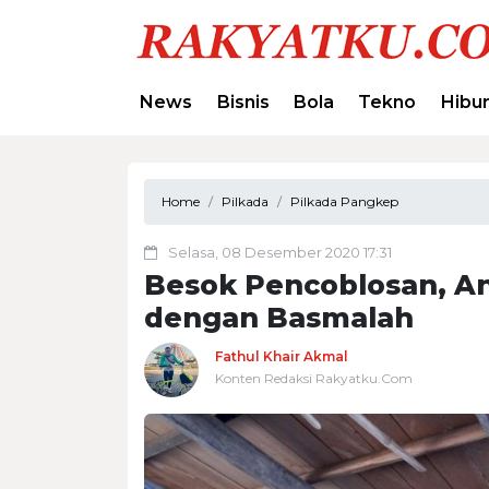
News
Bisnis
Bola
Tekno
Hibu
Home
Pilkada
Pilkada Pangkep
Selasa, 08 Desember 2020 17:31
Besok Pencoblosan, Ani
dengan Basmalah
Fathul Khair Akmal
Konten Redaksi Rakyatku.Com