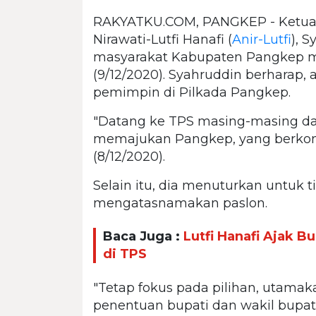
RAKYATKU.COM, PANGKEP - Ketua
Nirawati-Lutfi Hanafi (
Anir-Lutfi
), 
masyarakat Kabupaten Pangkep m
(9/12/2020). Syahruddin berharap,
pemimpin di Pilkada Pangkep.
"Datang ke TPS masing-masing da
memajukan Pangkep, yang berkonse
(8/12/2020).
Selain itu, dia menuturkan untuk t
mengatasnamakan paslon.
Baca Juga :
Lutfi Hanafi Ajak B
di TPS
"Tetap fokus pada pilihan, utamaka
penentuan bupati dan wakil bupat