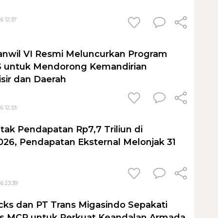
6 12:37
anwil VI Resmi Meluncurkan Program
untuk Mendorong Kemandirian
sir dan Daerah
6 12:33
tak Pendapatan Rp7,7 Triliun di
026, Pendapatan Eksternal Melonjak 31
6 23:39
cks dan PT Trans Migasindo Sepakati
is MCP untuk Perkuat Keandalan Armada