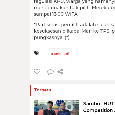
regulasi KPU, warga yang namanya
menggunakan hak pilih. Mereka b
sampai 13:00 WITA.
"Partisipasi pemilih adalah salah s
kesuksesan pilkada. Mari ke TPS, 
pungkasnya. (*)
#anir-lutfi
Terbaru
Sambut HUT R
Competition