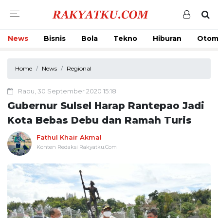
News
Bisnis
Bola
Tekno
Hiburan
Otom
Home
News
Regional
Rabu, 30 September 2020 15:18
Gubernur Sulsel Harap Rantepao Jadi
Kota Bebas Debu dan Ramah Turis
Fathul Khair Akmal
Konten Redaksi Rakyatku.Com