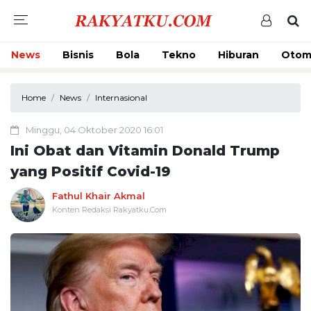
News
Bisnis
Bola
Tekno
Hiburan
Otom
Home
News
Internasional
Minggu, 04 Oktober 2020 16:01
Ini Obat dan Vitamin Donald Trump
yang Positif Covid-19
Fathul Khair Akmal
Konten Redaksi Rakyatku.Com