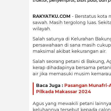
traktor, penyemprot, bibit padi, dan 
RAKYATKU.COM
- Berstatus kota 
sawah. Masih tergolong luas. Sekit
wilayah.
Salah satunya di Kelurahan Bakun
persawahaan di sana masih cukup
maksimal akibat kekurangan air.
Salah seorang petani di Bakung,
kerap dihadapinya bersama petani-
air jika memasuki musim kemarau
Baca Juga :
Pasangan Munafri-
Pilkada Makassar 2024
Agus yang mewakili petani lainny
keluhannya tersebut kepada calon