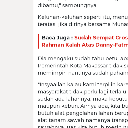
dibantu," sambungnya.
Keluhan-keluhan seperti itu, men
teratasi jika dirinya bersama Munafr
Baca Juga :
Sudah Sempat Cros
Rahman Kalah Atas Danny-Fatm
Dia mengaku sudah tahu betul ap
Pemerintah Kota Makassar tidak su
memimpin nantinya sudah paham a
"Insyaallah kalau kami terpilih k
masyarakat tidak perlu lagi terlal
sudah ada lahannya, maka kebutuh
maupun kebun. Airnya ada, kita but
butuh alat pengolahan lahan beru
alat tanam sawah namanya transpa
sawahnya luas kita butuh mesin itu