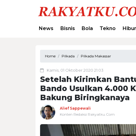
News
Bisnis
Bola
Tekno
Hibu
Home
Pilkada
Pilkada Makassar
Kamis, 01 Oktober 2020 21:03
Setelah Kirimkan Ban
Bando Usulkan 4.000 Ka
Bakung Biringkanaya
Alief Sappewali
Konten Redaksi Rakyatku.Com