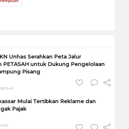
rempuan
KN Unhas Serahkan Peta Jalur
 PETASAH untuk Dukung Pengelolaan
ampung Pisang
026 15:49
assar Mulai Tertibkan Reklame dan
gak Pajak
 15:31