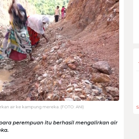
kan air ke kampung mereka. (FOTO: ANI)
S
para perempuan itu berhasil mengalirkan air
ka.