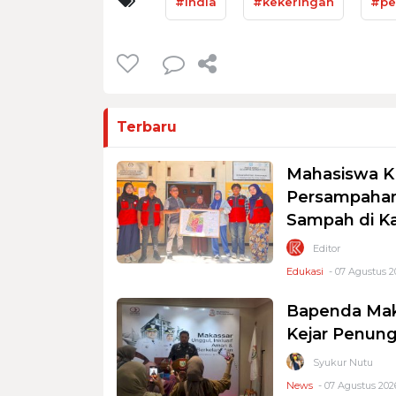
#India
#kekeringan
#pe
Terbaru
Mahasiswa K
Persampahan
Sampah di K
Editor
Edukasi
- 07 Agustus 2
Bapenda Mak
Kejar Penung
Syukur Nutu
News
- 07 Agustus 2026