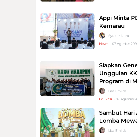
Appi Minta 
Kemarau
Syukur Nutu
News
- 07 Agustus 2026
Siapkan Gene
Unggulan KKS
Program di 
Lisa Emilda
Edukasi
- 07 Agustus 2
Sambut Hari 
Lomba Mewar
Lisa Emilda