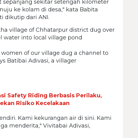
sepanjang sekitar setengah kilometer
uju ke kolam di desa," kata Babita
i dikutip dari ANI.
a village of Chhatarpur district dug over
l water into local village pond
 women of our village dug a channel to
ys Batibai Adivasi, a villager
i Safety Riding Berbasis Perilaku,
ekan Risiko Kecelakaan
diri. Kami kekurangan air di sini. Kami
ga menderita," Vivitabai Adivasi,