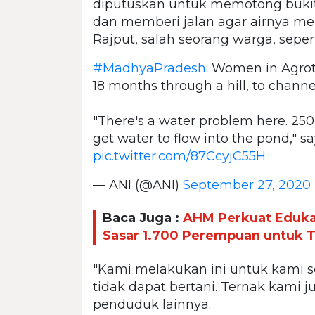
diputuskan untuk memotong bukit 
dan memberi jalan agar airnya men
Rajput, salah seorang warga, sepert
#MadhyaPradesh
: Women in Agroth
18 months through a hill, to channe
"There's a water problem here. 250
get water to flow into the pond," sa
pic.twitter.com/87CcyjC55H
— ANI (@ANI)
September 27, 2020
Baca Juga :
AHM Perkuat Edukas
Sasar 1.700 Perempuan untuk T
"Kami melakukan ini untuk kami sen
tidak dapat bertani. Ternak kami ju
penduduk lainnya.