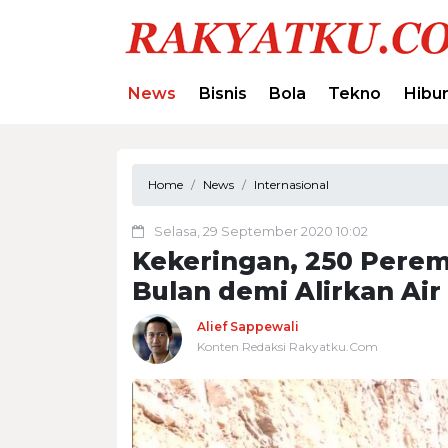
News
Bisnis
Bola
Tekno
Hibu
Home
News
Internasional
Selasa, 29 September 2020 10:02
Kekeringan, 250 Perem
Bulan demi Alirkan Ai
Alief Sappewali
Konten Redaksi Rakyatku.Com