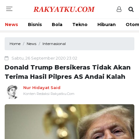
News
Bisnis
Bola
Tekno
Hiburan
Otom
Home
News
Internasional
Sabtu, 26 September 2020 23:02
Donald Trump Bersikeras Tidak Akan
Terima Hasil Pilpres AS Andai Kalah
Nur Hidayat Said
Konten Redaksi Rakyatku.Com