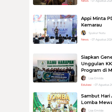
News
- 07 Agustus 2026
Appi Minta 
Kemarau
Syukur Nutu
News
- 07 Agustus 2026
Siapkan Gene
Unggulan KKS
Program di 
Lisa Emilda
Edukasi
- 07 Agustus 2
Sambut Hari 
Lomba Mewar
Lisa Emilda