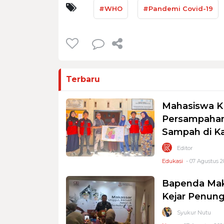
#WHO
#Pandemi Covid-19
Terbaru
Mahasiswa K
Persampahan
Sampah di K
Editor
Edukasi
- 07 Agustus 2
Bapenda Mak
Kejar Penung
Syukur Nutu