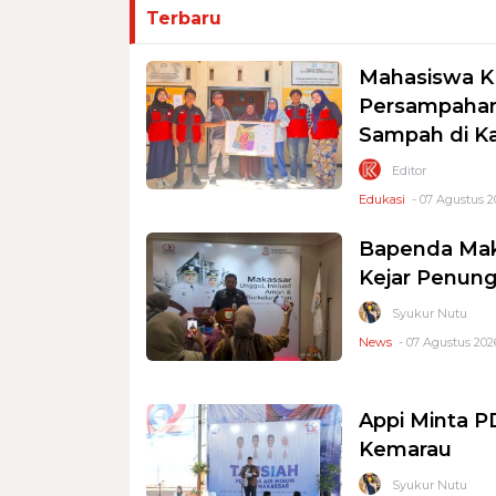
Terbaru
Mahasiswa K
Persampahan
Sampah di K
Editor
Edukasi
- 07 Agustus 2
Bapenda Mak
Kejar Penung
Syukur Nutu
News
- 07 Agustus 2026
Appi Minta 
Kemarau
Syukur Nutu