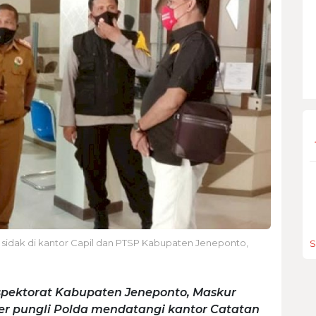
 sidak di kantor Capil dan PTSP Kabupaten Jeneponto,
S
nspektorat Kabupaten Jeneponto, Maskur
r pungli Polda mendatangi kantor Catatan