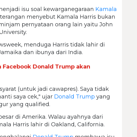
 menjadi isu soal kewarganegaraan
Kamala
g-terangan menyebut Kamala Harris bukan
injam pernyataan orang lain yaitu John
niversity.
wsweek, menduga Harris tidak lahir di
amaika dan ibunya dari India.
n Facebook Donald Trump akan
yarat (untuk jadi cawapres). Saya tidak
anti saya cek," ujar
Donald Trump
yang
ur yang qualified.
besar di Amerika. Walau ayahnya dari
la Harris lahir di Oakland, California.
 menghalangi
Donald Trump
membawa isu