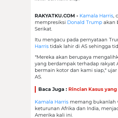
RAKYATKU.COM -
Kamala Harris
,
mempresiksi
Donald Trump
akan b
Serikat.
Itu mengacu pada pernyataan Tr
Harris
tidak lahir di AS sehingga t
"Mereka akan berupaya mengalihka
yang berdampak terhadap rakyat 
bermain kotor dan kami siap," uja
AS.
Baca Juga :
Rincian Kasus yan
Kamala Harris
memang bukanlah war
keturunan Afrika dan India, menjad
Amerika kali ini.