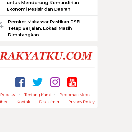
untuk Mendorong Kemandirian
Ekonomi Pesisir dan Daerah
Pemkot Makassar Pastikan PSEL
4
Tetap Berjalan, Lokasi Masih
Dimatangkan
Parepare Keren Tahap II,
5
Laboratorium Latih Calon Wirausaha
Redaksi
Tentang Kami
Pedoman Media
iber
Kontak
Disclaimer
Privacy Policy