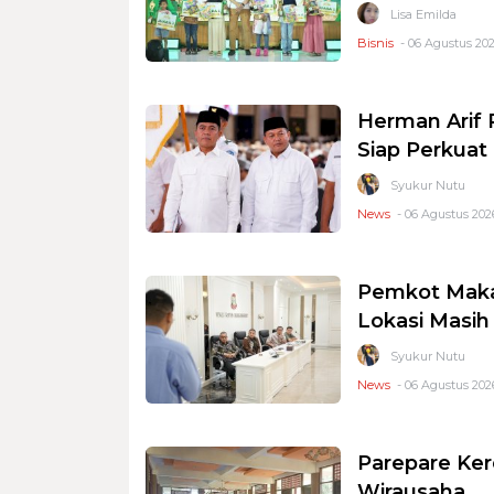
Lisa Emilda
Bisnis
- 06 Agustus 202
Herman Arif 
Siap Perkuat 
Syukur Nutu
News
- 06 Agustus 2026
Pemkot Makas
Lokasi Masi
Syukur Nutu
News
- 06 Agustus 2026
Parepare Ker
Wirausaha