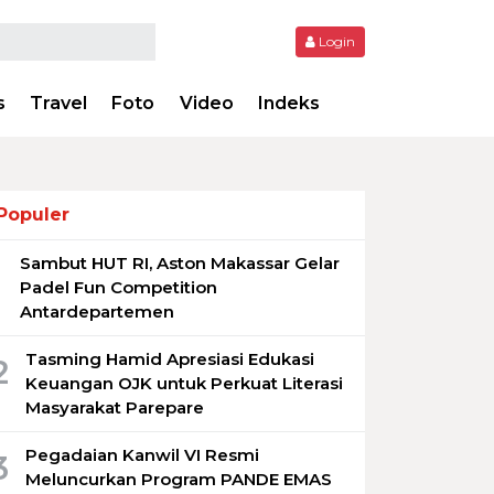
Login
s
Travel
Foto
Video
Indeks
Populer
Sambut HUT RI, Aston Makassar Gelar
1
Padel Fun Competition
Antardepartemen
Tasming Hamid Apresiasi Edukasi
2
Keuangan OJK untuk Perkuat Literasi
Masyarakat Parepare
Pegadaian Kanwil VI Resmi
3
Meluncurkan Program PANDE EMAS