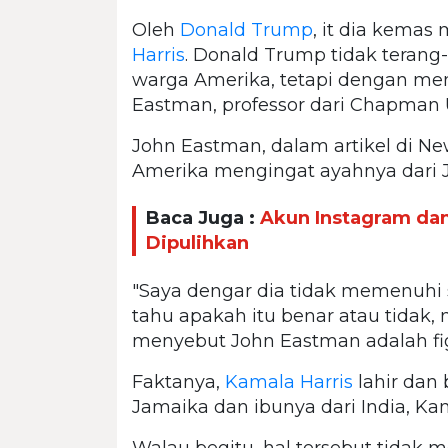
Oleh
Donald Trump
, it dia kemas
Harris
. Donald Trump tidak teran
warga Amerika, tetapi dengan mem
Eastman, professor dari Chapman U
John Eastman, dalam artikel di Ne
Amerika mengingat ayahnya dari J
Baca Juga :
Akun Instagram da
Dipulihkan
"Saya dengar dia tidak memenuhi s
tahu apakah itu benar atau tidak, n
menyebut John Eastman adalah fig
Faktanya,
Kamala Harris
lahir dan 
Jamaika dan ibunya dari India, Kama
Walau begitu, hal tersebut tidak