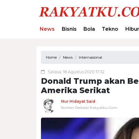
News
Bisnis
Bola
Tekno
Hibu
Home
News
Internasional
Selasa, 18 Agustus 2020 17:32
Donald Trump akan Ber
Amerika Serikat
Nur Hidayat Said
Konten Redaksi Rakyatku.Com