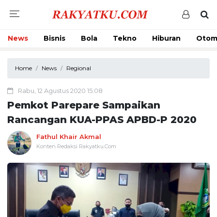
News
Bisnis
Bola
Tekno
Hiburan
Otom
Home
News
Regional
Rabu, 12 Agustus 2020 15:08
Pemkot Parepare Sampaikan
Rancangan KUA-PPAS APBD-P 2020
Fathul Khair Akmal
Konten Redaksi Rakyatku.Com