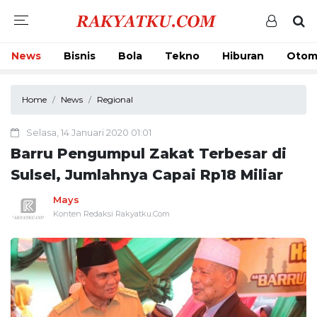
News
Bisnis
Bola
Tekno
Hiburan
Otom
Home
News
Regional
Selasa, 14 Januari 2020 01:01
Barru Pengumpul Zakat Terbesar di
Sulsel, Jumlahnya Capai Rp18 Miliar
Mays
Konten Redaksi Rakyatku.Com