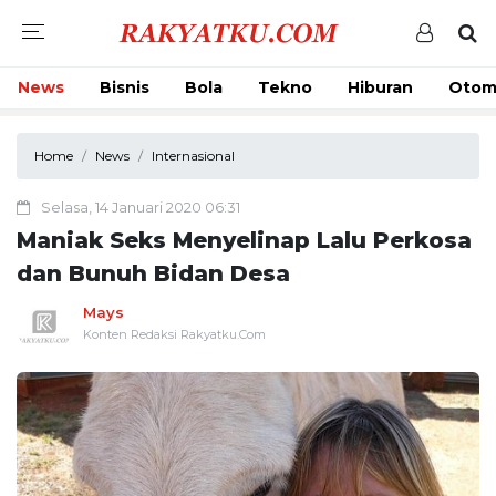
News
Bisnis
Bola
Tekno
Hiburan
Otom
Home
News
Internasional
Selasa, 14 Januari 2020 06:31
Maniak Seks Menyelinap Lalu Perkosa
dan Bunuh Bidan Desa
Mays
Konten Redaksi Rakyatku.Com