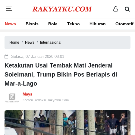
News
Bisnis
Bola
Tekno
Hiburan
Otomotif
Home
News
Internasional
Selasa, 07 Januari 2020 08:01
Ketakutan Usai Tembak Mati Jenderal
Soleimani, Trump Bikin Pos Berlapis di
Mar-a-Lago
Mays
Konten Redaksi Rakyatku.Com